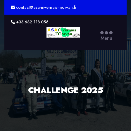
contact@asa-nivernais-morvan.fr
+33 682 118 056
ASA
Menu
Nivernais-
Morvan
CHALLENGE 2025